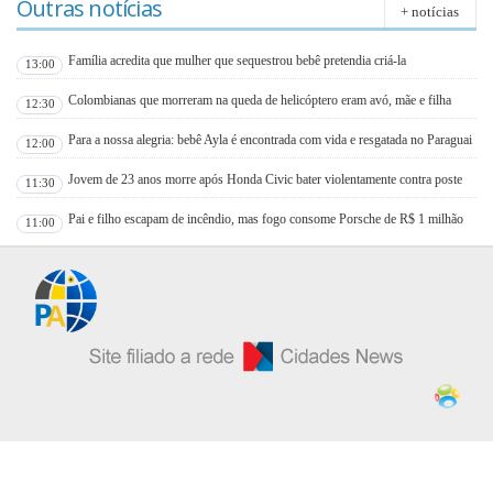
Outras notícias
+ notícias
Família acredita que mulher que sequestrou bebê pretendia criá-la
13:00
Colombianas que morreram na queda de helicóptero eram avó, mãe e filha
12:30
Para a nossa alegria: bebê Ayla é encontrada com vida e resgatada no Paraguai
12:00
Jovem de 23 anos morre após Honda Civic bater violentamente contra poste
11:30
Pai e filho escapam de incêndio, mas fogo consome Porsche de R$ 1 milhão
11:00