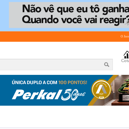
O Jor