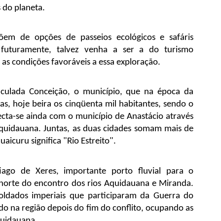
 do planeta.
em de opções de passeios ecológicos e safáris 
, futuramente, talvez venha a ser a do turismo 
 as condições favoráveis a essa exploração.
ulada Conceição, o município, que na época da 
s, hoje beira os cinqüenta mil habitantes, sendo o 
cta-se ainda com o município de Anastácio através 
uidauana. Juntas, as duas cidades somam mais de 
icuru significa "Rio Estreito".
go de Xeres, importante porto fluvial para o 
orte do encontro dos rios Aquidauana e Miranda. 
ldados imperiais que participaram da Guerra do 
o na região depois do fim do conflito, ocupando as 
Aquidauana.