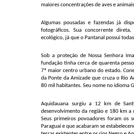
maiores concentrações de aves e animais
Algumas pousadas e fazendas já dispõ
fotográficos. Sua concorrente direta
ecológico, já que o Pantanal possui todas
Sob a proteção de Nossa Senhora Imac
fundação tinha cerca de quarenta pessoa
7ª maior centro urbano do estado. Cone
da Ponte da Amizade que cruza o Rio Aq
80 mil habitantes. Seu nome no idioma Gua
Aquidauana surgiu a 12 km de Santia
desenvolvimento da região e 180 km a n
Seus primeiros povoadores foram os so
Paraguai e que acabaram se estabelecend
terras existentes entre os rios Negro e 