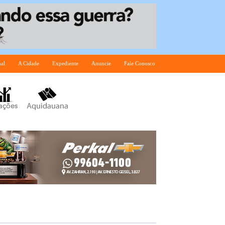
nal
A Cidade
Expediente
Anuncie
Fale Conosco