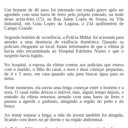
Fale Conosco
Um homem de 46 anos foi internado em estado grave após ser
agredido com uma barra de ferro pelo próprio enteado, na noite
desta sexta-feira (15), na Rua Jaime Lopes de Souza, na Vila
Industrial, em Guia Lopes da Laguna, a 234 quilômetros de
Campo Grande.
Segundo boletim de ocorrência, a Polícia Militar foi acionada para
atender a uma denúncia de violência doméstica. Quando os
policiais chegaram ao local, foram informados de que a vítima já
havia sido encaminhada ao Hospital Edelmira Nunes e que o
suspeito havia fugido.
No hospital, a esposa da vítima contou aos policiais que estava
com o marido, o filho do casal, a nora e duas crianças pequenas,
de 4 e 5 anos, em casa quando saiu para buscar água para os
netos.
Neste momento, ela ouviu uma briga começar entre o homem e a
nora. O casal então deixou o imóvel, mas, algum tempo depois, o
enteado da vítima retornou armado com uma barra de ferro e
passou a agredir o padrasto, atingindo a região do peito e do
braço.
Ao tentar separar a briga, a mãe do jovem também foi atingida,
ficando com dores no pé direito e na região abdominal.