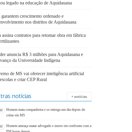
xou legado na educação de Aquidauana
s garantem crescimento ordenado e
envolvimento nos distritos de Aquidauana
 assina contratos para retomar obra em fábrica
ertilizantes
der anuncia R$ 3 milhões para Aquidauana e
avanço da Universidade Indígena
rno de MS vai oferecer inteligência artificial
escolas e criar CEP Rural
tras notícias
+ notícias
Homem mata companheira e se entrega um dia depois do
00
crime em MS
Homem ameaça matar advogado e morre em confronto com a
30
PM horas depois