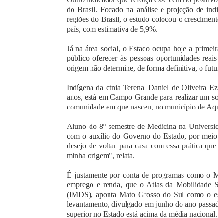
do Brasil. Focado na análise e projeção de in
regiões do Brasil, o estudo colocou o crescim
país, com estimativa de 5,9%.
Já na área social, o Estado ocupa hoje a primei
público oferecer às pessoas oportunidades rea
origem não determine, de forma definitiva, o futur
Indígena da etnia Terena, Daniel de Oliveira E
anos, está em Campo Grande para realizar um son
comunidade em que nasceu, no município de Aqui
Aluno do 8º semestre de Medicina na Universi
com o auxílio do Governo do Estado, por meio
desejo de voltar para casa com essa prática que
minha origem", relata.
É justamente por conta de programas como o M
emprego e renda, que o Atlas da Mobilidade So
(IMDS), aponta Mato Grosso do Sul como o est
levantamento, divulgado em junho do ano passad
superior no Estado está acima da média nacional.