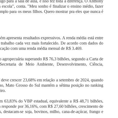
go para a sala de aula, e isso fez toda a diferença. O Anthony
 escola", conta. "Meu sonho é finalizar o ensino médio, fazer
mplo para os meus filhos. Quero mostrar pra eles que nunca é
 apresenta resultados expressivos. A renda média está entre
e trabalho cada vez mais fortalecido. De acordo com dados do
ocação com uma renda média mensal de R$ 3.469.
 agropecuária superando R$ 76,3 bilhões, segundo a Carta de
Secretaria de Meio Ambiente, Desenvolvimento, Ciência,
deve crescer 23,68% em relação a setembro de 2024, quando
ho, Mato Grosso do Sul mantém a sétima posição no ranking
iro.
com 63,83% do VBP estadual, equivalente a R$ 48,71 bilhões,
a responde por 36,16%, com R$ 27,60 bilhões, crescimento de
 destacam-se soja, bovinos, milho, cana-de-açúcar, frango e