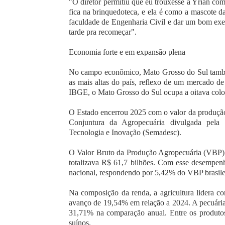
"O diretor permitiu que eu trouxesse a Yrian comi
fica na brinquedoteca, e ela é como a mascote da
faculdade de Engenharia Civil e dar um bom exe
tarde pra recomeçar".
Economia forte e em expansão plena
No campo econômico, Mato Grosso do Sul também
as mais altas do país, reflexo de um mercado d
IBGE, o Mato Grosso do Sul ocupa a oitava col
O Estado encerrou 2025 com o valor da produção
Conjuntura da Agropecuária divulgada pela 
Tecnologia e Inovação (Semadesc).
O Valor Bruto da Produção Agropecuária (VBP) 
totalizava R$ 61,7 bilhões. Com esse desempen
nacional, respondendo por 5,42% do VBP brasile
Na composição da renda, a agricultura lidera 
avanço de 19,54% em relação a 2024. A pecuári
31,71% na comparação anual. Entre os produtos,
suínos.