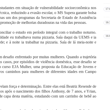
studantes em situação de vulnerabilidade socioeconômica nos
17:
técnica, reduzindo a evasão escolar, o MS Supera garante bolsa
enas um dos programas da Secretaria de Estado de Assistência
 promoção de melhorias duradouras na vida das pessoas.
16:
onciliar o estudo em período integral com o trabalho noturno.
16:
culdade eu trabalhava numa pizzaria. Saía daqui da UEMS e ia
e; e à noite ia trabalhar na pizzaria. Saía de lá meia-noite e
m desafio enfrentado por muitas mulheres. Quando a trajetória
s casos, por episódios de violência doméstica, esse desafio se
eu o curso EJA Mulher, uma proposta da Educação de Jovens e
vos caminhos para mulheres de diferentes idades em Campo
elam força e determinação. Entre elas está Beatriz Resende de
dos após o nascimento dos filhos Anthony, de 7 anos, e Yrian,
de capa desta matéria, estudando com um carrinho de bebê ao