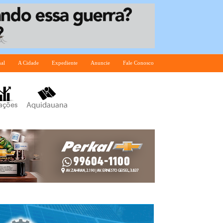
nal
A Cidade
Expediente
Anuncie
Fale Conosco