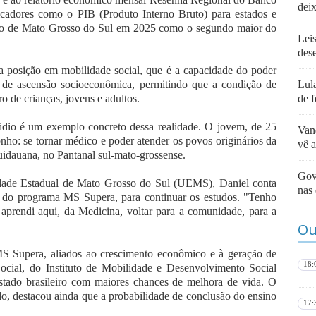
dei
dicadores como o PIB (Produto Interno Bruto) para estados e
ento de Mato Grosso do Sul em 2025 como o segundo maior do
Lei
des
ra posição em mobilidade social, que é a capacidade do poder
is de ascensão socioeconômica, permitindo que a condição de
Lula
o de crianças, jovens e adultos.
de f
zidio é um exemplo concreto dessa realidade. O jovem, de 25
Van
ho: se tornar médico e poder atender os povos originários da
vê 
dauana, no Pantanal sul-mato-grossense.
Gove
dade Estadual de Mato Grosso do Sul (UEMS), Daniel conta
nas 
 do programa MS Supera, para continuar os estudos. "Tenho
 aprendi aqui, da Medicina, voltar para a comunidade, para a
Ou
S Supera, aliados ao crescimento econômico e à geração de
18:
cial, do Instituto de Mobilidade e Desenvolvimento Social
ado brasileiro com maiores chances de melhora de vida. O
o, destacou ainda que a probabilidade de conclusão do ensino
17: