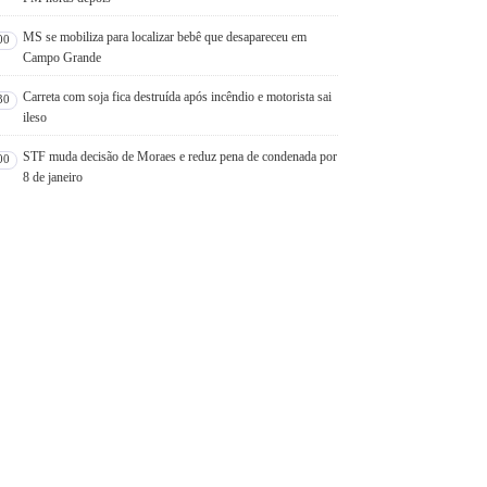
MS se mobiliza para localizar bebê que desapareceu em
00
Campo Grande
Carreta com soja fica destruída após incêndio e motorista sai
30
ileso
STF muda decisão de Moraes e reduz pena de condenada por
00
8 de janeiro