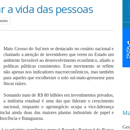
r a vida das pessoas
mento
Mato Grosso do Sul tem se destacado no cenário nacional e
chamado a atenção de investidores que veem no Estado um
ambiente favorável ao desenvolvimento econômico, aliado a
políticas públicas consistentes. Esse movimento se reflete
não apenas nos indicadores macroeconômicos, mas também
para aqueles que escolheram o solo sul-mato-grossense para
fincar raízes.
Somando mais de R$ 80 bilhões em investimentos privados,
a indústria estadual é uma das que lideram o crescimento
nacional, enquanto o agronegócio ocupa a vice-liderança
Ma
nclui ainda duas das maiores plantas industriais de papel e
 Inocência e Bataguassu.
Ges
vo é ao relatório econômico mensal Resenha Regional do Banco